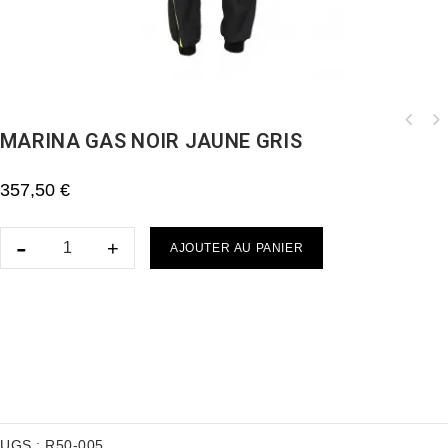
MARINA GAS NOIR JAUNE GRIS
COMBINAISON MÉCANICIEN DAZZLING BLUE ET
BLANC
357,50
€
AJOUTER AU PANIER
UGS :
R50-005