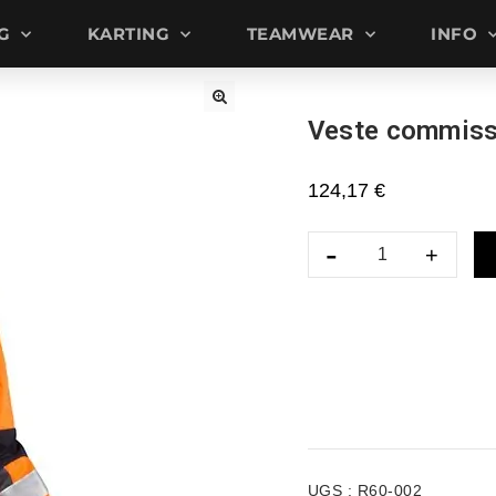
G
KARTING
TEAMWEAR
INFO
Veste commiss
🔍
124,17
€
UGS :
R60-002