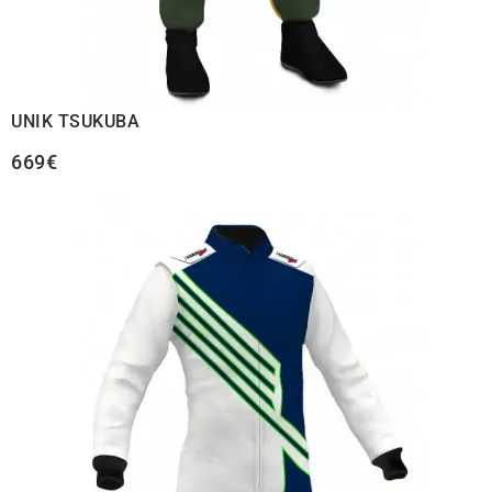
UNIK TSUKUBA
669€