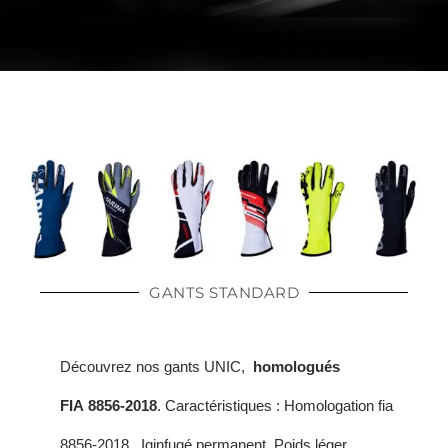
GANTS FIA
GANTS STANDARD
Découvrez nos gants UNIC,
homologués
FIA 8856-2018
.
Caractéristiques :
Homologation fia
8856-2018,
Iginfugé permanent,
Poids léger,